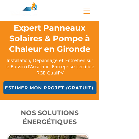
Expert Panneaux
Solaires & Pompe à
Chaleur en Gironde
Installation, Dépannage et Entretien sur
le Bassin d'Arcachon. Entreprise certifiée
RGE QualiPV
ESTIMER MON PROJET (GRATUIT)
NOS SOLUTIONS
ÉNERGÉTIQUES