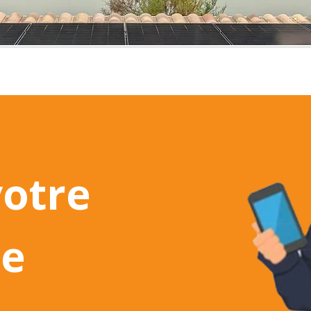
votre
re