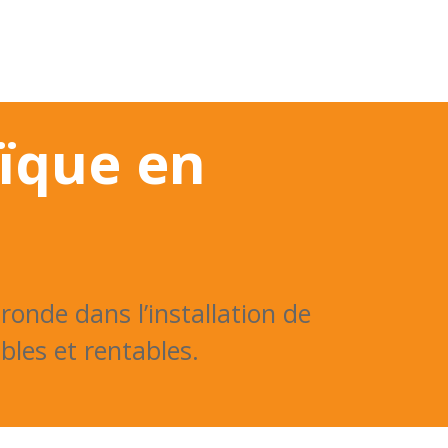
VENTION
REALISATIONS
AIDE DE L'ETAT
C
aïque en
ronde dans l’installation de
les et rentables.