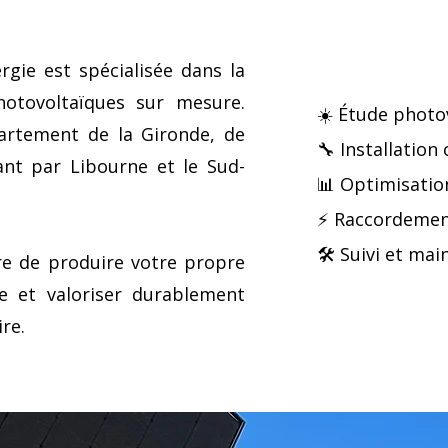
rgie est spécialisée dans la
hotovoltaïques sur mesure.
☀️ Étude photo
artement de la Gironde, de
🔧 Installation
nt par Libourne et le Sud-
📊 Optimisati
⚡ Raccordement
🛠️ Suivi et ma
re de produire votre propre
gie et valoriser durablement
re.