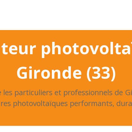
US
POMPE A CHALEUR
AVIS
ZONE D'INTER
ateur photovolt
Gironde (33)
les particuliers et professionnels de Gi
res photovoltaïques performants, durab