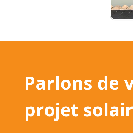
Parlons de 
projet solai