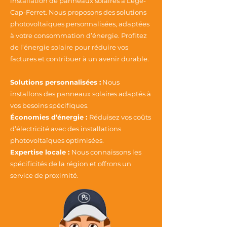
installation de panneaux solaires à Lège-
Cap-Ferret. Nous proposons des solutions
photovoltaïques personnalisées, adaptées
à votre consommation d’énergie. Profitez
de l’énergie solaire pour réduire vos
factures et contribuer à un avenir durable.
Solutions personnalisées :
Nous
installons des panneaux solaires adaptés à
vos besoins spécifiques.
Économies d’énergie :
Réduisez vos coûts
d’électricité avec des installations
photovoltaïques optimisées.
Expertise locale :
Nous connaissons les
spécificités de la région et offrons un
service de proximité.