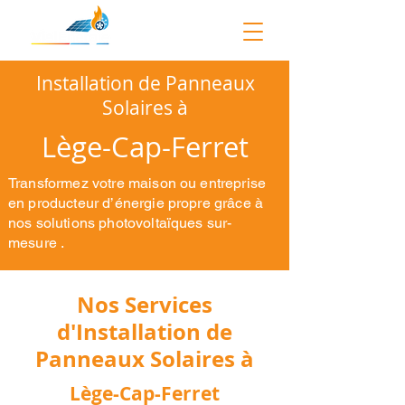
Installation de Panneaux
Solaires à
Lège-Cap-Ferret
Transformez votre maison ou entreprise
en producteur d’énergie propre grâce à
nos solutions photovoltaïques sur-
mesure .
Nos Services
d'Installation de
Panneaux Solaires à
Lège-Cap-Ferret