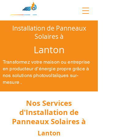
Installation de Panneaux
Solaires à
Lanton
Transformez votre maison ou entreprise
en producteur d’énergie propre grâce à
nos solutions photovoltaïques sur-
mesure .
Nos Services
d'Installation de
Panneaux Solaires à
Lanton