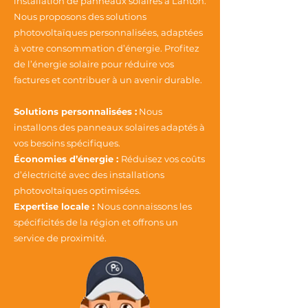
installation de panneaux solaires à Lanton.
Nous proposons des solutions
photovoltaïques personnalisées, adaptées
à votre consommation d’énergie. Profitez
de l’énergie solaire pour réduire vos
factures et contribuer à un avenir durable.
Solutions personnalisées :
Nous
installons des panneaux solaires adaptés à
vos besoins spécifiques.
Économies d’énergie :
Réduisez vos coûts
d’électricité avec des installations
photovoltaïques optimisées.
Expertise locale :
Nous connaissons les
spécificités de la région et offrons un
service de proximité.