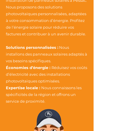
installation de panneaux solaires à Pessac.
Nous proposons des solutions
photovoltaïques personnalisées, adaptées
à votre consommation d’énergie. Profitez
de l’énergie solaire pour réduire vos
factures et contribuer à un avenir durable.
Solutions personnalisées :
Nous
installons des panneaux solaires adaptés à
vos besoins spécifiques.
Économies d’énergie :
Réduisez vos coûts
d’électricité avec des installations
photovoltaïques optimisées.
Expertise locale :
Nous connaissons les
spécificités de la région et offrons un
service de proximité.