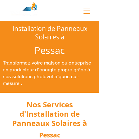
Installation de Panneaux
Solaires à
Pessac
Transformez votre maison ou entreprise
en producteur d’énergie propre grâce à
nos solutions photovoltaïques sur-
mesure .
Nos Services
d'Installation de
Panneaux Solaires à
Pessac