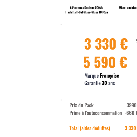
6 Panneaux Dualsun 500Wc
Micro-onduleu
Flash Half-Cut Glass-Glass TOPCon
3 330 €
5 590 €
Marque
Française
Garantie
30
ans
Prix du Pack 399
Prime à l'autoconsommation
-660 
Total (aides déduites)
3 330