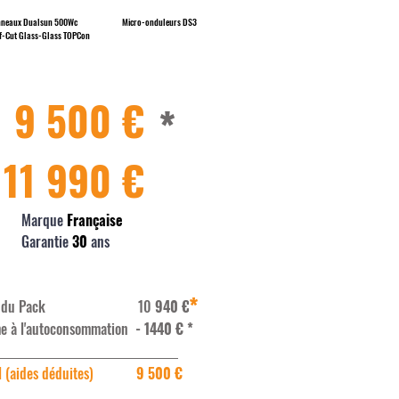
nneaux Dualsun 500Wc
Micro-onduleurs DS3
f-Cut Glass-Glass TOPCon
9 500 €
*
11 990 €
Marque
Française
Garantie
30
ans
*
ix du Pack 10
940 €
e à l'autoconsommation
- 1440 €
*
l (aides déduites)
9 500 €