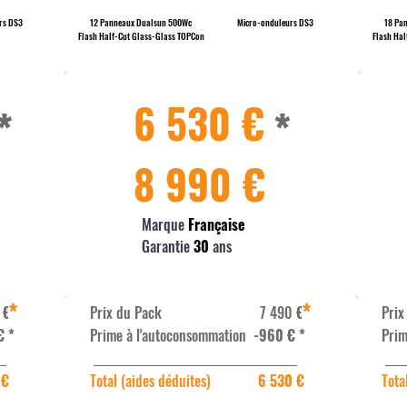
rs DS3
12 Panneaux Dualsun 500Wc
Micro-onduleurs DS3
18 Pa
Flash Half-Cut Glass-Glass TOPCon
Flash Hal
6 530 €
*
*
8 990 €
Marque
Française
Garantie
30
ans
*
*
0
€
Prix du Pack 7 490
€
Pr
€
*
Prime à l'autoconsommation
-960 €
*
Prim
 €
Total (aides déduites)
6 530 €
Tota