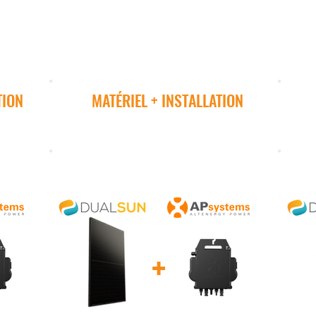
US
POMPE A CHALEUR
AVIS
ZONE D'INTER
TION
MATÉRIEL + INSTALLATION
KIT 6 KWC
+